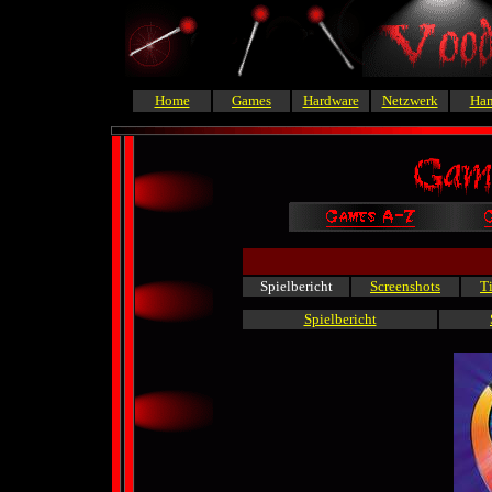
Home
Games
Hardware
Netzwerk
Ha
Spielbericht
Screenshots
T
Spielbericht