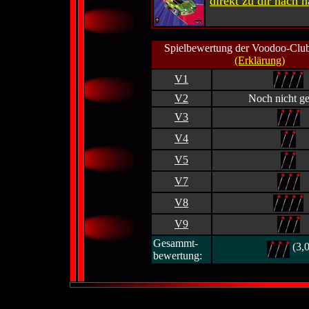
direkt zu dir nach h
Spielbewertung der Voodoo-Club
(Erklärung)
V1
V2
Noch nicht ge
V3
V4
V5
V7
V8
V9
Gesammt-
(3,0
bewertung: