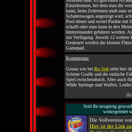
versehen sind. Es gibt einen Arca
Einzelrennen, bei dem man die ve
kann, beim Zeitrennen muß man sein
Schattenwagen angezeigt wird, sch
Pool düsen und soviel Punkte mit 
schafft oder man kann in den Meis
hintereinander gefahren werden. A
zur Verfügung. Jeweils 12 weitere 
Gesteuert werden die kleinen Flitze
Gamepad.
Kommentar:
Genau wie bei
Re-Volt
sieht hier 
Schöne Grafik und die einfache Fahr
Spiel zwischendurch. Aber auch für
Wilde Sprünge statt Waffen. Leide
(
Re
Seid Ihr neugierig gewor
weitergeleitet 
Die Vollversion vo
Hier ist der Link z