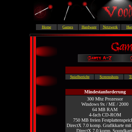
Home
Games
Hardware
Netzwerk
Ha
Spielbericht
Screenshots
T
Mindestanforderung
300 Mhz Prozessor
Windows 9x / ME / 2000
64 MB RAM
4-fach CD-ROM
750 MB freien Festplattenspeic
DirectX 7.0 komp. Grafikkarte mi
DirectX 7.0 komp. Soundkart